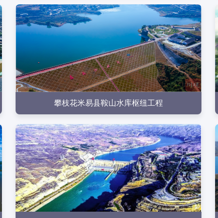
点击查看
攀枝花米易县鞍山水库枢纽工程