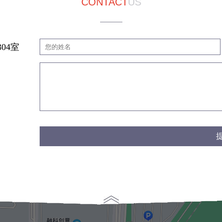
CONTACT
US
04室